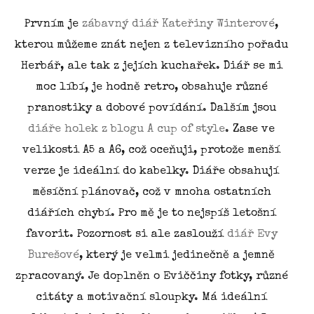
Prvním je
zábavný diář Kateřiny Winterové
,
kterou můžeme znát nejen z televizního pořadu
Herbář, ale tak z jejích kuchařek. Diář se mi
moc líbí, je hodně retro, obsahuje různé
pranostiky a dobové povídání. Dalším jsou
diáře holek z blogu A cup of style
. Zase ve
velikosti A5 a A6, což oceňuji, protože menší
verze je ideální do kabelky. Diáře obsahují
měsíční plánovač, což v mnoha ostatních
diářích chybí. Pro mě je to nejspíš letošní
favorit. Pozornost si ale zaslouží
diář Evy
Burešové
, který je velmi jedinečně a jemně
zpracovaný. Je doplněn o Eviččiny fotky, různé
citáty a motivační sloupky. Má ideální