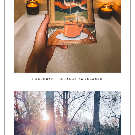
{ RECENZE } HOTÝLEK NA ISLANDU