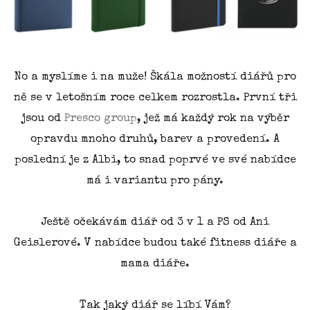
No a myslíme i na muže! Škála možností diářů pro
ně se v letošním roce celkem rozrostla. První tři
jsou od
Presco group
, jež má každý rok na výběr
opravdu mnoho druhů, barev a provedení. A
poslední je z Albi, to snad poprvé ve své nabídce
má i variantu pro pány.
Ještě očekávám diář od 3 v 1 a PS od Ani
Geislerové. V nabídce budou také fitness diáře a
mama diáře.
Tak jaký diář se líbí Vám?