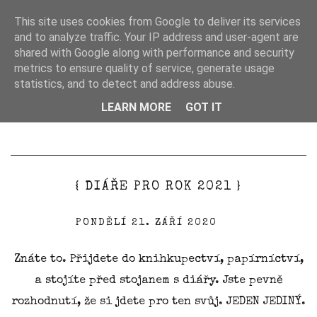
This site uses cookies from Google to deliver its services
and to analyze traffic. Your IP address and user-agent are
shared with Google along with performance and security
metrics to ensure quality of service, generate usage
statistics, and to detect and address abuse.
LEARN MORE
GOT IT

{ DIÁŘE PRO ROK 2021 }
PONDĚLÍ 21. ZÁŘÍ 2020
Znáte to. Přijdete do knihkupectví, papírníctví,
a stojíte před stojanem s diářy. Jste pevně
rozhodnutí, že si jdete pro ten svůj. JEDEN JEDINÝ.