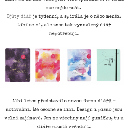
moc nejde psát.
Bjůty diář
je týdenní, a spirála je o něco menší.
Líbí se mi, ale zase tak vymazlený diář
nepotřebuji.
Albi letos představilo novou formu diářů -
motivační. Mě osobně se líbí. Design i písmo jsou
velmi zajímavé. Jen ne všechny mají gumičku, tu u
diáře prostě vyžaduji.