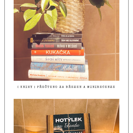
{ KNIHY } PŘEČTENO ZA BŘEZEN A MINIRECENZE