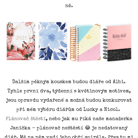
ně.
Dalším pěkným kouskem budou diáře od Albi.
Tyhle první dva, týdenní s květinovým motivem,
jsou opravdu vydařené a možná budou konkurovat
při mém výběru diářům od Lucky a Nicol.
Plánovač štěstí
, nebo jak mu říká naše manažerka
Janička - plánovač neštěstí 😂 je nedatovaný
diář. Mě na něm vadí jeho obří spirála. Přes tu mi