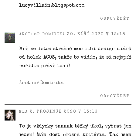
lucyvillain.blogspot.com
ODPOVĚDĚT
30. ZÁŘÍ 2020 V 12:18
ANOTHER DOMINIKA
Mně se letos strašně moc líbí design diářů
od holek ACOS, takže to vidím, že si nejspíš
pořídím právě ten :)
Another Dominika
ODPOVĚDĚT
2. PROSINCE 2020 V 13:16
ELA
To je vždycky taaaak těžký úkol, vybrat jen
jeden! Mám dost přísná kritéria. Tak jsem