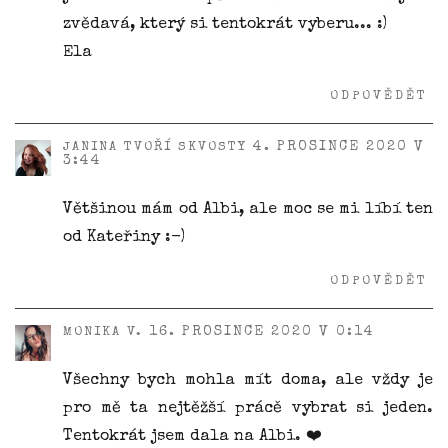
zvědavá, který si tentokrát vyberu... :)
Ela
ODPOVĚDĚT
4. PROSINCE 2020 V
JANINA TVOŘÍ SKVOSTY
3:44
Většinou mám od Albi, ale moc se mi líbí ten
od Kateřiny :-)
ODPOVĚDĚT
16. PROSINCE 2020 V 0:14
MONIKA V.
Všechny bych mohla mít doma, ale vždy je
pro mě ta nejtěžší prácě vybrat si jeden.
Tentokrát jsem dala na Albi. ❤️