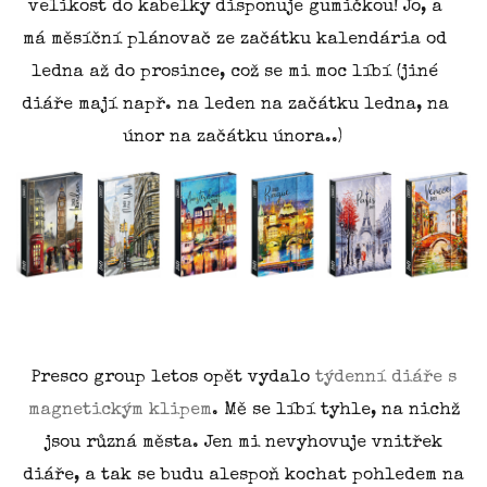
velikost do kabelky disponuje gumičkou! Jo, a
má měsíční plánovač ze začátku kalendária od
ledna až do prosince, což se mi moc líbí (jiné
diáře mají např. na leden na začátku ledna, na
únor na začátku února..)
Presco group letos opět vydalo
týdenní diáře s
magnetickým klipem
. Mě se líbí tyhle, na nichž
jsou různá města. Jen mi nevyhovuje vnitřek
diáře, a tak se budu alespoň kochat pohledem na